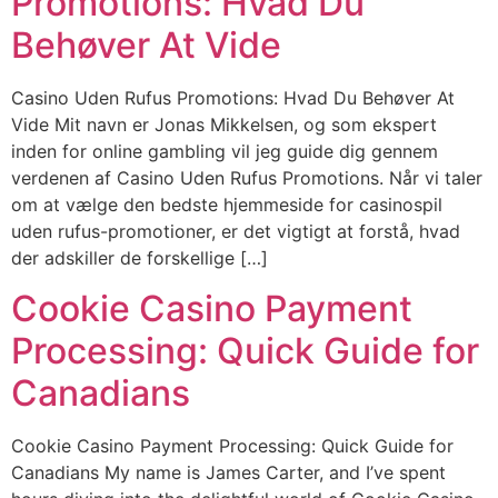
Promotions: Hvad Du
Behøver At Vide
Casino Uden Rufus Promotions: Hvad Du Behøver At
Vide Mit navn er Jonas Mikkelsen, og som ekspert
inden for online gambling vil jeg guide dig gennem
verdenen af Casino Uden Rufus Promotions. Når vi taler
om at vælge den bedste hjemmeside for casinospil
uden rufus-promotioner, er det vigtigt at forstå, hvad
der adskiller de forskellige […]
Cookie Casino Payment
Processing: Quick Guide for
Canadians
Cookie Casino Payment Processing: Quick Guide for
Canadians My name is James Carter, and I’ve spent