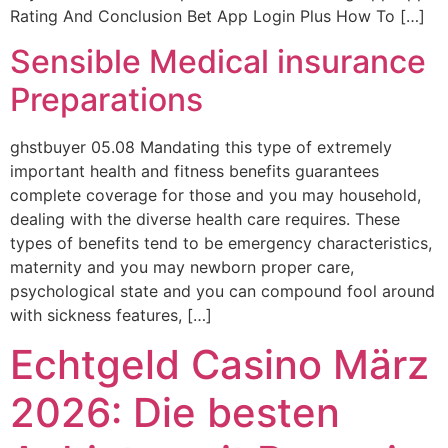
Rating And Conclusion Bet App Login Plus How To […]
Sensible Medical insurance
Preparations
ghstbuyer 05.08 Mandating this type of extremely
important health and fitness benefits guarantees
complete coverage for those and you may household,
dealing with the diverse health care requires. These
types of benefits tend to be emergency characteristics,
maternity and you may newborn proper care,
psychological state and you can compound fool around
with sickness features, […]
Echtgeld Casino März
2026: Die besten