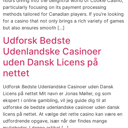
hours diving into the delightful world of Cookie Casino,
particularly focusing on its payment processing
methods tailored for Canadian players. If you’re looking
for a casino that not only brings a rich variety of games
but also ensures smooth […]
Udforsk Bedste
Udenlandske Casinoer
uden Dansk Licens på
nettet
Udforsk Bedste Udenlandske Casinoer uden Dansk
Licens på nettet Mit navn er Jonas Møller, og som
ekspert i online gambling, vil jeg guide dig til at
udforske de bedste udenlandske casinoer uden dansk
licens på nettet. At vælge det rette casino kan være en
udfordrende opgave, især når der findes mange
muligheder. I denne artikel […]