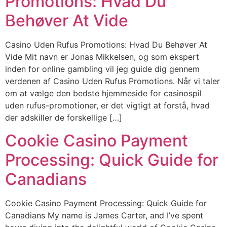
Promotions: Hvad Du
Behøver At Vide
Casino Uden Rufus Promotions: Hvad Du Behøver At
Vide Mit navn er Jonas Mikkelsen, og som ekspert
inden for online gambling vil jeg guide dig gennem
verdenen af Casino Uden Rufus Promotions. Når vi taler
om at vælge den bedste hjemmeside for casinospil
uden rufus-promotioner, er det vigtigt at forstå, hvad
der adskiller de forskellige […]
Cookie Casino Payment
Processing: Quick Guide for
Canadians
Cookie Casino Payment Processing: Quick Guide for
Canadians My name is James Carter, and I’ve spent