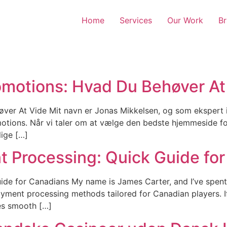
Home
Services
Our Work
Br
motions: Hvad Du Behøver At
er At Vide Mit navn er Jonas Mikkelsen, og som ekspert in
ions. Når vi taler om at vælge den bedste hjemmeside for
lige […]
 Processing: Quick Guide fo
e for Canadians My name is James Carter, and I’ve spent h
ayment processing methods tailored for Canadian players. If
res smooth […]