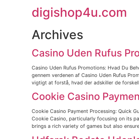
Skip
digishop4u.com
to
content
Archives
Casino Uden Rufus Pro
Casino Uden Rufus Promotions: Hvad Du Behøv
gennem verdenen af Casino Uden Rufus Promot
vigtigt at forstå, hvad der adskiller de forskel
Cookie Casino Payment
Cookie Casino Payment Processing: Quick Guid
Cookie Casino, particularly focusing on its p
brings a rich variety of games but also ensu