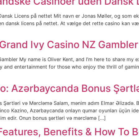
ndske Casinoer uden Dansk L
k Licens på nettet Mit navn er Jonas Møller, og som eksper
n dansk licens på nettet. At vælge det rette casino kan v
 a Grand Ivy Casino NZ Gambler
 Gambler My name is Oliver Kent, and I’m here to share my 
y and entertainment for those who enjoy the thrill of gam
no: Azərbaycanda Bonus Şərtl
 Şərtləri və Mərcləmə Salam, mənim adım Elmar Əlizadə. Bu
nco Kazino, Azərbaycanda onlayn qumar oyunları üçün ideal
dim edir. Onun bonus şərtləri və mərcləmə […]
eatures, Benefits & How To B