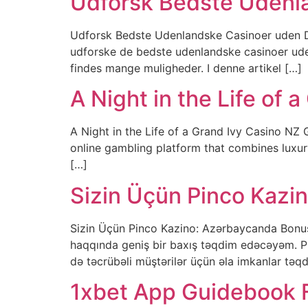
Udforsk Bedste Udenla
Udforsk Bedste Udenlandske Casinoer uden Dans
udforske de bedste udenlandske casinoer ude
findes mange muligheder. I denne artikel […]
A Night in the Life of
A Night in the Life of a Grand Ivy Casino NZ
online gambling platform that combines luxur
[…]
Sizin Üçün Pinco Kazi
Sizin Üçün Pinco Kazino: Azərbaycanda Bonus
haqqında geniş bir baxış təqdim edəcəyəm. Pi
də təcrübəli müştərilər üçün əla imkanlar təq
1xbet App Guidebook F