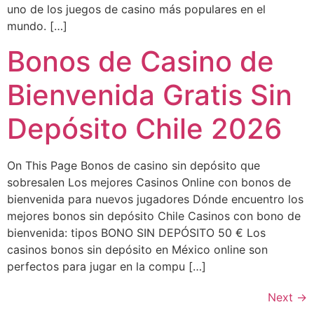
uno de los juegos de casino más populares en el
mundo. […]
Bonos de Casino de
Bienvenida Gratis Sin
Depósito Chile 2026
On This Page Bonos de casino sin depósito que
sobresalen Los mejores Casinos Online con bonos de
bienvenida para nuevos jugadores Dónde encuentro los
mejores bonos sin depósito Chile Casinos con bono de
bienvenida: tipos BONO SIN DEPÓSITO 50 € Los
casinos bonos sin depósito en México online son
perfectos para jugar en la compu […]
Next
→