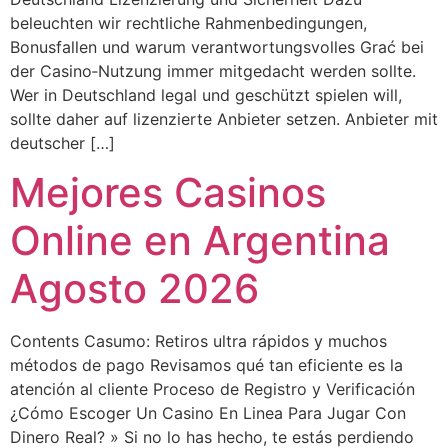
beleuchten wir rechtliche Rahmenbedingungen,
Bonusfallen und warum verantwortungsvolles Grać bei
der Casino‑Nutzung immer mitgedacht werden sollte.
Wer in Deutschland legal und geschützt spielen will,
sollte daher auf lizenzierte Anbieter setzen. Anbieter mit
deutscher […]
Mejores Casinos
Online en Argentina
Agosto 2026
Contents Casumo: Retiros ultra rápidos y muchos
métodos de pago Revisamos qué tan eficiente es la
atención al cliente Proceso de Registro y Verificación
¿Cómo Escoger Un Casino En Linea Para Jugar Con
Dinero Real? » Si no lo has hecho, te estás perdiendo