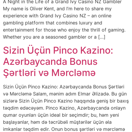
A Night in the Life of a Grand Ivy Casino NZ Gambler
My name is Oliver Kent, and I’m here to share my
experience with Grand Ivy Casino NZ – an online
gambling platform that combines luxury and
entertainment for those who enjoy the thrill of gaming.
Whether you are a seasoned gambler or a […]
Sizin Üçün Pinco Kazino:
Azərbaycanda Bonus
Şərtləri və Mərcləmə
Sizin Üçün Pinco Kazino: Azərbaycanda Bonus Şərtləri
və Mərcləmə Salam, mənim adım Elmar Əlizadə. Bu gün
sizlərə Sizin Üçün Pinco Kazino haqqında geniş bir baxış
təqdim edəcəyəm. Pinco Kazino, Azərbaycanda onlayn
qumar oyunları üçün ideal bir seçimdir; bu, həm yeni
başlayanlar, həm də təcrübəli müştərilər üçün əla
imkanlar təqdim edir. Onun bonus şərtləri və mərcləmə