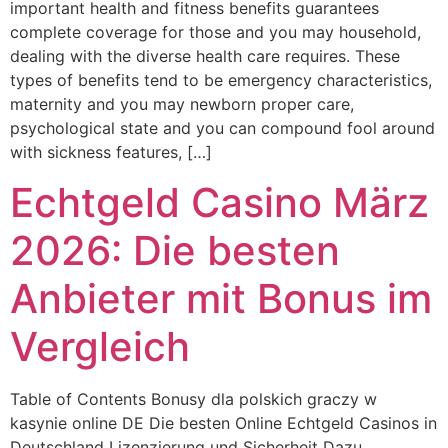
important health and fitness benefits guarantees
complete coverage for those and you may household,
dealing with the diverse health care requires. These
types of benefits tend to be emergency characteristics,
maternity and you may newborn proper care,
psychological state and you can compound fool around
with sickness features, […]
Echtgeld Casino März
2026: Die besten
Anbieter mit Bonus im
Vergleich
Table of Contents Bonusy dla polskich graczy w
kasynie online DE Die besten Online Echtgeld Casinos in
Deutschland Lizenzierung und Sicherheit Dazu