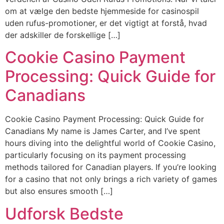
om at vælge den bedste hjemmeside for casinospil
uden rufus-promotioner, er det vigtigt at forstå, hvad
der adskiller de forskellige […]
Cookie Casino Payment
Processing: Quick Guide for
Canadians
Cookie Casino Payment Processing: Quick Guide for
Canadians My name is James Carter, and I’ve spent
hours diving into the delightful world of Cookie Casino,
particularly focusing on its payment processing
methods tailored for Canadian players. If you’re looking
for a casino that not only brings a rich variety of games
but also ensures smooth […]
Udforsk Bedste