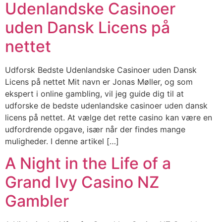
Udenlandske Casinoer
uden Dansk Licens på
nettet
Udforsk Bedste Udenlandske Casinoer uden Dansk
Licens på nettet Mit navn er Jonas Møller, og som
ekspert i online gambling, vil jeg guide dig til at
udforske de bedste udenlandske casinoer uden dansk
licens på nettet. At vælge det rette casino kan være en
udfordrende opgave, især når der findes mange
muligheder. I denne artikel […]
A Night in the Life of a
Grand Ivy Casino NZ
Gambler