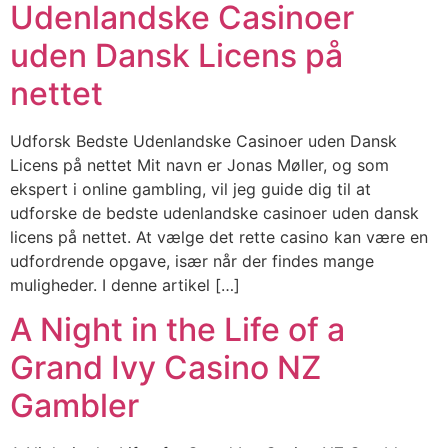
Udenlandske Casinoer
uden Dansk Licens på
nettet
Udforsk Bedste Udenlandske Casinoer uden Dansk
Licens på nettet Mit navn er Jonas Møller, og som
ekspert i online gambling, vil jeg guide dig til at
udforske de bedste udenlandske casinoer uden dansk
licens på nettet. At vælge det rette casino kan være en
udfordrende opgave, især når der findes mange
muligheder. I denne artikel […]
A Night in the Life of a
Grand Ivy Casino NZ
Gambler