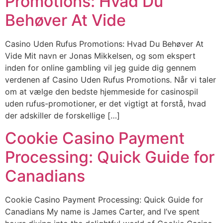
Promotions: Hvad Du
Behøver At Vide
Casino Uden Rufus Promotions: Hvad Du Behøver At
Vide Mit navn er Jonas Mikkelsen, og som ekspert
inden for online gambling vil jeg guide dig gennem
verdenen af Casino Uden Rufus Promotions. Når vi taler
om at vælge den bedste hjemmeside for casinospil
uden rufus-promotioner, er det vigtigt at forstå, hvad
der adskiller de forskellige […]
Cookie Casino Payment
Processing: Quick Guide for
Canadians
Cookie Casino Payment Processing: Quick Guide for
Canadians My name is James Carter, and I’ve spent