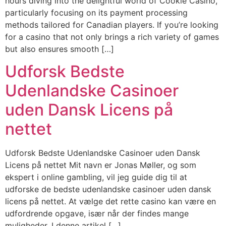
hours diving into the delightful world of Cookie Casino,
particularly focusing on its payment processing
methods tailored for Canadian players. If you’re looking
for a casino that not only brings a rich variety of games
but also ensures smooth […]
Udforsk Bedste
Udenlandske Casinoer
uden Dansk Licens på
nettet
Udforsk Bedste Udenlandske Casinoer uden Dansk
Licens på nettet Mit navn er Jonas Møller, og som
ekspert i online gambling, vil jeg guide dig til at
udforske de bedste udenlandske casinoer uden dansk
licens på nettet. At vælge det rette casino kan være en
udfordrende opgave, især når der findes mange
muligheder. I denne artikel […]