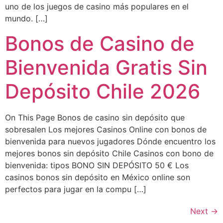
uno de los juegos de casino más populares en el
mundo. […]
Bonos de Casino de
Bienvenida Gratis Sin
Depósito Chile 2026
On This Page Bonos de casino sin depósito que
sobresalen Los mejores Casinos Online con bonos de
bienvenida para nuevos jugadores Dónde encuentro los
mejores bonos sin depósito Chile Casinos con bono de
bienvenida: tipos BONO SIN DEPÓSITO 50 € Los
casinos bonos sin depósito en México online son
perfectos para jugar en la compu […]
Next
→