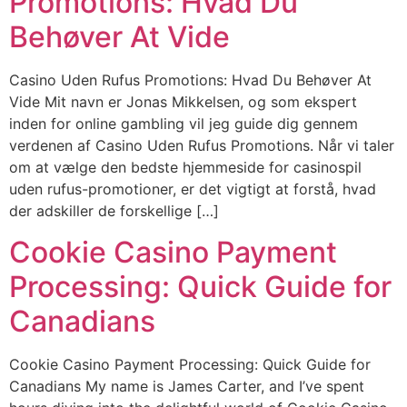
Promotions: Hvad Du
Behøver At Vide
Casino Uden Rufus Promotions: Hvad Du Behøver At
Vide Mit navn er Jonas Mikkelsen, og som ekspert
inden for online gambling vil jeg guide dig gennem
verdenen af Casino Uden Rufus Promotions. Når vi taler
om at vælge den bedste hjemmeside for casinospil
uden rufus-promotioner, er det vigtigt at forstå, hvad
der adskiller de forskellige […]
Cookie Casino Payment
Processing: Quick Guide for
Canadians
Cookie Casino Payment Processing: Quick Guide for
Canadians My name is James Carter, and I’ve spent