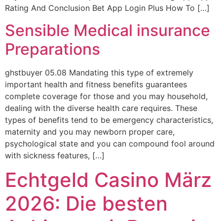
Rating And Conclusion Bet App Login Plus How To […]
Sensible Medical insurance
Preparations
ghstbuyer 05.08 Mandating this type of extremely
important health and fitness benefits guarantees
complete coverage for those and you may household,
dealing with the diverse health care requires. These
types of benefits tend to be emergency characteristics,
maternity and you may newborn proper care,
psychological state and you can compound fool around
with sickness features, […]
Echtgeld Casino März
2026: Die besten