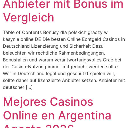
Anbieter mit Bonus im
Vergleich
Table of Contents Bonusy dla polskich graczy w
kasynie online DE Die besten Online Echtgeld Casinos in
Deutschland Lizenzierung und Sicherheit Dazu
beleuchten wir rechtliche Rahmenbedingungen,
Bonusfallen und warum verantwortungsvolles Grać bei
der Casino‑Nutzung immer mitgedacht werden sollte.
Wer in Deutschland legal und geschützt spielen will,
sollte daher auf lizenzierte Anbieter setzen. Anbieter mit
deutscher […]
Mejores Casinos
Online en Argentina