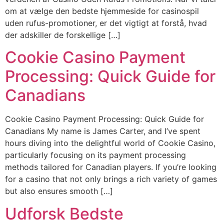
om at vælge den bedste hjemmeside for casinospil
uden rufus-promotioner, er det vigtigt at forstå, hvad
der adskiller de forskellige […]
Cookie Casino Payment
Processing: Quick Guide for
Canadians
Cookie Casino Payment Processing: Quick Guide for
Canadians My name is James Carter, and I’ve spent
hours diving into the delightful world of Cookie Casino,
particularly focusing on its payment processing
methods tailored for Canadian players. If you’re looking
for a casino that not only brings a rich variety of games
but also ensures smooth […]
Udforsk Bedste