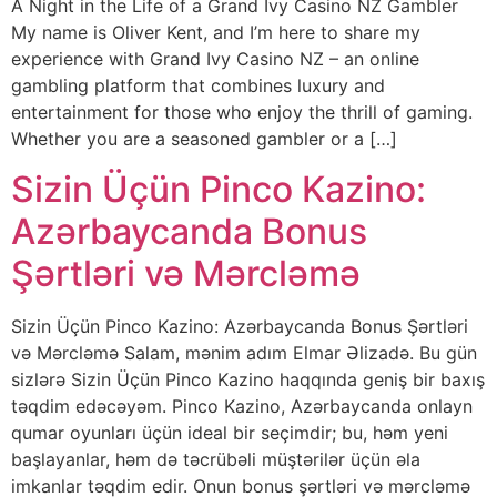
A Night in the Life of a Grand Ivy Casino NZ Gambler
My name is Oliver Kent, and I’m here to share my
experience with Grand Ivy Casino NZ – an online
gambling platform that combines luxury and
entertainment for those who enjoy the thrill of gaming.
Whether you are a seasoned gambler or a […]
Sizin Üçün Pinco Kazino:
Azərbaycanda Bonus
Şərtləri və Mərcləmə
Sizin Üçün Pinco Kazino: Azərbaycanda Bonus Şərtləri
və Mərcləmə Salam, mənim adım Elmar Əlizadə. Bu gün
sizlərə Sizin Üçün Pinco Kazino haqqında geniş bir baxış
təqdim edəcəyəm. Pinco Kazino, Azərbaycanda onlayn
qumar oyunları üçün ideal bir seçimdir; bu, həm yeni
başlayanlar, həm də təcrübəli müştərilər üçün əla
imkanlar təqdim edir. Onun bonus şərtləri və mərcləmə