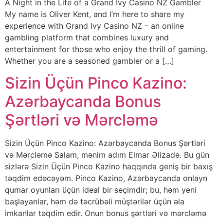
A Night in the Life of a Grand Ivy Casino NZ Gambler
My name is Oliver Kent, and I’m here to share my
experience with Grand Ivy Casino NZ – an online
gambling platform that combines luxury and
entertainment for those who enjoy the thrill of gaming.
Whether you are a seasoned gambler or a […]
Sizin Üçün Pinco Kazino:
Azərbaycanda Bonus
Şərtləri və Mərcləmə
Sizin Üçün Pinco Kazino: Azərbaycanda Bonus Şərtləri
və Mərcləmə Salam, mənim adım Elmar Əlizadə. Bu gün
sizlərə Sizin Üçün Pinco Kazino haqqında geniş bir baxış
təqdim edəcəyəm. Pinco Kazino, Azərbaycanda onlayn
qumar oyunları üçün ideal bir seçimdir; bu, həm yeni
başlayanlar, həm də təcrübəli müştərilər üçün əla
imkanlar təqdim edir. Onun bonus şərtləri və mərcləmə