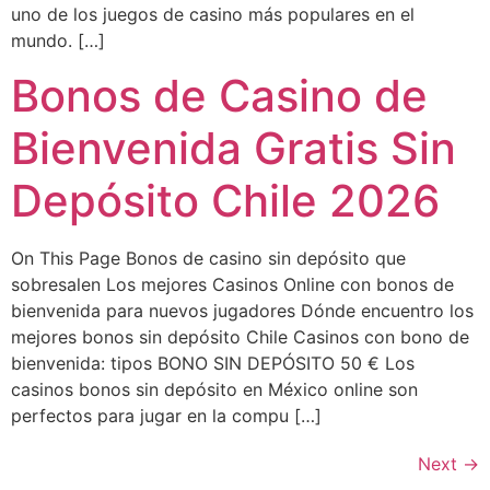
uno de los juegos de casino más populares en el
mundo. […]
Bonos de Casino de
Bienvenida Gratis Sin
Depósito Chile 2026
On This Page Bonos de casino sin depósito que
sobresalen Los mejores Casinos Online con bonos de
bienvenida para nuevos jugadores Dónde encuentro los
mejores bonos sin depósito Chile Casinos con bono de
bienvenida: tipos BONO SIN DEPÓSITO 50 € Los
casinos bonos sin depósito en México online son
perfectos para jugar en la compu […]
Next
→