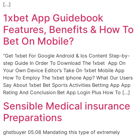
[…]
1xbet App Guidebook
Features, Benefits & How To
Bet On Mobile?
“Get 1xbet For Google Android & Ios Content Step-by-
step Guide In Order To Download The 1xbet App On
Your Own Device Editor’s Take On 1xbet Mobile App
How To Employ The 1xbet Iphone App? What Our Users
Say About 1xbet Bet Sports Activities Betting App App
Rating And Conclusion Bet App Login Plus How To […]
Sensible Medical insurance
Preparations
ghstbuyer 05.08 Mandating this type of extremely