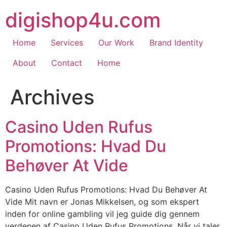
Skip
digishop4u.com
to
content
Home
Services
Our Work
Brand Identity
About
Contact
Home
Archives
Casino Uden Rufus
Promotions: Hvad Du
Behøver At Vide
Casino Uden Rufus Promotions: Hvad Du Behøver At
Vide Mit navn er Jonas Mikkelsen, og som ekspert
inden for online gambling vil jeg guide dig gennem
verdenen af Casino Uden Rufus Promotions. Når vi taler