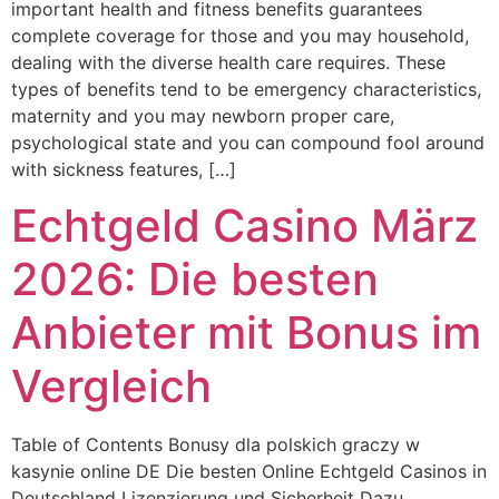
important health and fitness benefits guarantees
complete coverage for those and you may household,
dealing with the diverse health care requires. These
types of benefits tend to be emergency characteristics,
maternity and you may newborn proper care,
psychological state and you can compound fool around
with sickness features, […]
Echtgeld Casino März
2026: Die besten
Anbieter mit Bonus im
Vergleich
Table of Contents Bonusy dla polskich graczy w
kasynie online DE Die besten Online Echtgeld Casinos in
Deutschland Lizenzierung und Sicherheit Dazu