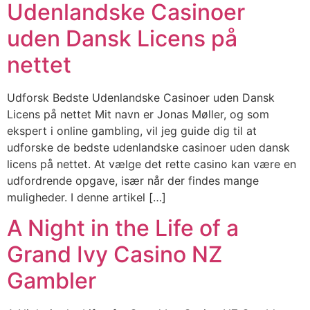
Udenlandske Casinoer
uden Dansk Licens på
nettet
Udforsk Bedste Udenlandske Casinoer uden Dansk
Licens på nettet Mit navn er Jonas Møller, og som
ekspert i online gambling, vil jeg guide dig til at
udforske de bedste udenlandske casinoer uden dansk
licens på nettet. At vælge det rette casino kan være en
udfordrende opgave, især når der findes mange
muligheder. I denne artikel […]
A Night in the Life of a
Grand Ivy Casino NZ
Gambler